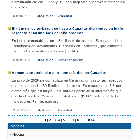
disminución del 29%, 20% y 1% con respecto al primer trimestre del
año 2025.
04/08/2026
|
Estadística
|
Sociedad
El número de turistas que llega a Canarias disminuye en junio
respecto al mismo mes del año anterior
En junio se contabilizaron 1.3 millones de turistas. Son datos de la
Estadística de Movimientos Turísticos en Fronteras, que elabora el
Instituto Canario de Estadística (ISTAC).
03/08/2026
|
Estadística
|
Sector servicios
Aumenta en junio el gasto farmacéutico en Canarias
En junio de 2026 se contabilizó en Canarias un gasto farmacéutico
que alcanzaba los 60,5 millones de euros. Esto supone un 5,5 por
ciento más que en mayo. Este dato es parte de la información que
aporta el Instituto Canario de Estadística (ISTAC) a través de los
Indicadores Farmacéuticos.
31/07/2026
|
Estadística
|
Sociedad
1
|
2
|
3
|
4
|
5
|
6
|
7
|
8
|
9
|
10
>>
Noticias
Noticias