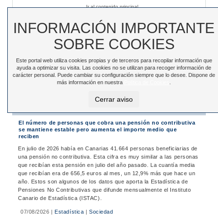
Ir al contenido principal
Sede electrónica
|
Accesibilidad
|
Contacto
INFORMACIÓN IMPORTANTE
SOBRE COOKIES
Este portal web utiliza cookies propias y de terceros para recopilar información que
Toggle
ayuda a optimizar su visita. Las cookies no se utilizan para recoger información de
navigation
carácter personal. Puede cambiar su configuración siempre que lo desee. Dispone de
más información en nuestra
Política de Cookies
.
Está en:
Inicio
>
Noticias
>
Noticias
Cerrar aviso
Noticias
El número de personas que cobra una pensión no contributiva
se mantiene estable pero aumenta el importe medio que
reciben
En julio de 2026 había en Canarias 41.664 personas beneficiarias de
una pensión no contributiva. Esta cifra es muy similar a las personas
que recibían esta pensión en julio del año pasado. La cuantía media
que recibían era de 656,5 euros al mes, un 12,9% más que hace un
año. Estos son algunos de los datos que aporta la Estadística de
Pensiones No Contributivas que difunde mensualmente el Instituto
Canario de Estadística (ISTAC).
07/08/2026
|
Estadística
|
Sociedad