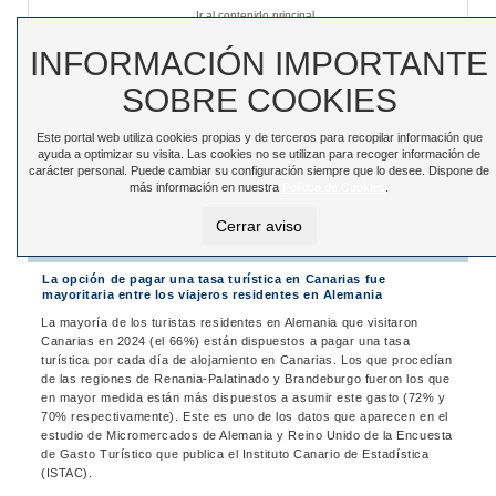
Ir al contenido principal
Sede electrónica
|
Accesibilidad
|
Contacto
INFORMACIÓN IMPORTANTE
SOBRE COOKIES
Este portal web utiliza cookies propias y de terceros para recopilar información que
Toggle
ayuda a optimizar su visita. Las cookies no se utilizan para recoger información de
navigation
carácter personal. Puede cambiar su configuración siempre que lo desee. Dispone de
más información en nuestra
Política de Cookies
.
Está en:
Inicio
>
Noticias
>
Noticias
Cerrar aviso
Noticias
La opción de pagar una tasa turística en Canarias fue
mayoritaria entre los viajeros residentes en Alemania
La mayoría de los turistas residentes en Alemania que visitaron
Canarias en 2024 (el 66%) están dispuestos a pagar una tasa
turística por cada día de alojamiento en Canarias. Los que procedían
de las regiones de Renania-Palatinado y Brandeburgo fueron los que
en mayor medida están más dispuestos a asumir este gasto (72% y
70% respectivamente). Este es uno de los datos que aparecen en el
estudio de Micromercados de Alemania y Reino Unido de la Encuesta
de Gasto Turístico que publica el Instituto Canario de Estadística
(ISTAC).