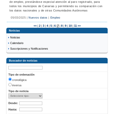
de empleo, prestándose especial atención al paro registrado, para
todos los municipios de Canarias y permitiendo su comparación con
los datos nacionales y de otras Comunidades Autónomas
05/03/2025
|
Nuevos datos
|
Empleo
<<
|
2
|
3
|
4
|
5
|
6
|
7
|
8
|
9
|
10
|
11
>>
Noticias
Noticias
Calendario
Suscripciones y Notificaciones
Buscador de noticias
Tipo de ordenación
cronológica
inversa
Tipo de noticia
Desde:
Hasta: