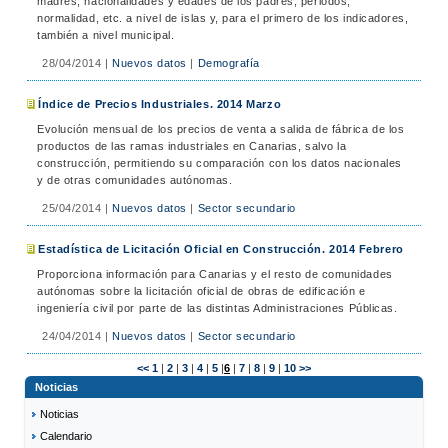
madres, nacionalidades y edades de los padres, periodos,
normalidad, etc. a nivel de islas y, para el primero de los indicadores,
también a nivel municipal.
28/04/2014
|
Nuevos datos
|
Demografía
Índice de Precios Industriales. 2014 Marzo
Evolución mensual de los precios de venta a salida de fábrica de los
productos de las ramas industriales en Canarias, salvo la
construcción, permitiendo su comparación con los datos nacionales
y de otras comunidades autónomas.
25/04/2014
|
Nuevos datos
|
Sector secundario
Estadística de Licitación Oficial en Construcción. 2014 Febrero
Proporciona información para Canarias y el resto de comunidades
autónomas sobre la licitación oficial de obras de edificación e
ingeniería civil por parte de las distintas Administraciones Públicas.
24/04/2014
|
Nuevos datos
|
Sector secundario
<<
1
|
2
|
3
|
4
|
5
|
6
|
7
|
8
|
9
|
10
>>
Noticias
Noticias
Calendario