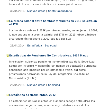
marcha, así como de las viviendas que, en su caso, se generan, a
través de la correspondiente licencia municipal de obras.
30/04/2014
|
Nuevos datos
|
Sector secundario
La brecha salarial entre hombres y mujeres en 2013 se cifra en
el 17%
Los hombres cobran 1.212€ por término medio, las mujeres, 1.039€,
lo que supone una brecha salarial del 17% en 2013, observándose
una reducción respecto a 2007 que fue del 31%.
29/04/2014
|
Estadística
|
Sociedad
Estadísticas de Pensiones No Contributivas. 2014 Marzo
Información sobre las pensiones no contributivas de la Seguridad
Social por invalidez y jubilación (sin tiempo de cotización suficiente),
pensiones asistenciales por enfermedad o vejez, así como
prestaciones derivadas de la Ley de Integración Social de los
Minusválidos (LISMI).
28/04/2014
|
Nuevos datos
|
Sociedad
Estadística de Nacimientos. 2012
La estadística de Nacimientos en Canarias recoge entre otros los
nacimientos según sexos, residencia y estados civiles de las