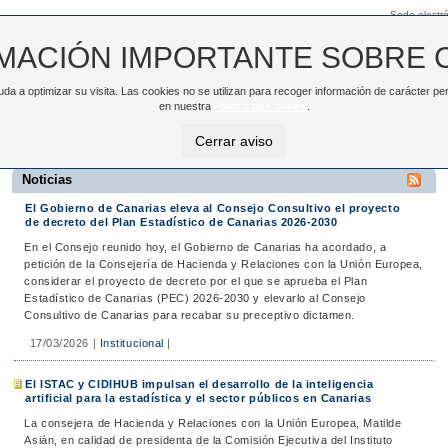
Sede electró
MACIÓN IMPORTANTE SOBRE 
ayuda a optimizar su visita. Las cookies no se utilizan para recoger información de carácter
TAC
NOTICIAS
DATOS ABIERTOS
en nuestra
Política de Cookies
.
>
Noticias
Cerrar aviso
Noticias
El Gobierno de Canarias eleva al Consejo Consultivo el proyecto
de decreto del Plan Estadístico de Canarias 2026-2030
En el Consejo reunido hoy, el Gobierno de Canarias ha acordado, a
petición de la Consejería de Hacienda y Relaciones con la Unión Europea,
considerar el proyecto de decreto por el que se aprueba el Plan
Estadístico de Canarias (PEC) 2026-2030 y elevarlo al Consejo
Consultivo de Canarias para recabar su preceptivo dictamen.
17/03/2026
|
Institucional
|
El ISTAC y CIDIHUB impulsan el desarrollo de la inteligencia
artificial para la estadística y el sector públicos en Canarias
La consejera de Hacienda y Relaciones con la Unión Europea, Matilde
Asián, en calidad de presidenta de la Comisión Ejecutiva del Instituto