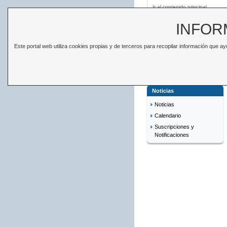
Ir al contenido principal
INFOR
Este portal web utiliza cookies propias y de terceros para recopilar información que 
ESTADÍSTICAS
EL IS
Está en:
Inicio
>
Noticias
Noticias
Noticias
Calendario
Suscripciones y
Notificaciones