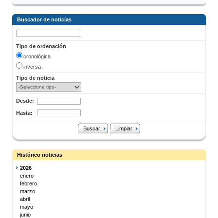
Buscador de noticias
Tipo de ordenación
cronológica
inversa
Tipo de noticia
Desde:
Hasta:
Buscar
Limpiar
Histórico noticias
2026
enero
febrero
marzo
abril
mayo
junio