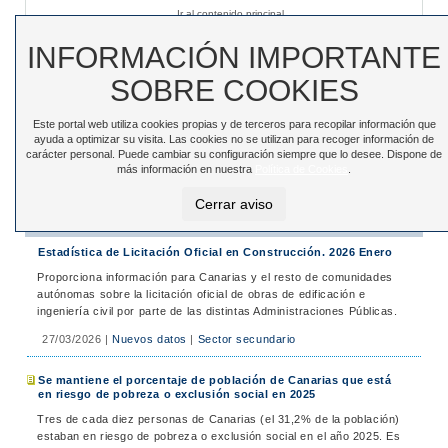
Ir al contenido principal
Sede electrónica
|
Accesibilidad
|
Contacto
INFORMACIÓN IMPORTANTE
SOBRE COOKIES
Este portal web utiliza cookies propias y de terceros para recopilar información que
Toggle
ayuda a optimizar su visita. Las cookies no se utilizan para recoger información de
navigation
carácter personal. Puede cambiar su configuración siempre que lo desee. Dispone de
más información en nuestra
Política de Cookies
.
Está en:
Inicio
>
Noticias
>
Noticias
Cerrar aviso
Noticias
Estadística de Licitación Oficial en Construcción. 2026 Enero
Proporciona información para Canarias y el resto de comunidades
autónomas sobre la licitación oficial de obras de edificación e
ingeniería civil por parte de las distintas Administraciones Públicas.
27/03/2026
|
Nuevos datos
|
Sector secundario
Se mantiene el porcentaje de población de Canarias que está
en riesgo de pobreza o exclusión social en 2025
Tres de cada diez personas de Canarias (el 31,2% de la población)
estaban en riesgo de pobreza o exclusión social en el año 2025. Es