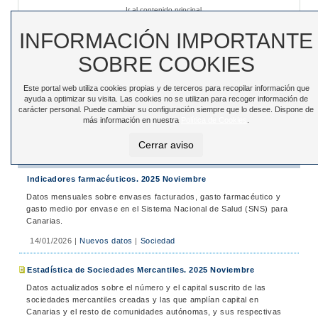
Ir al contenido principal
Sede electrónica
|
Accesibilidad
|
Contacto
INFORMACIÓN IMPORTANTE
SOBRE COOKIES
Este portal web utiliza cookies propias y de terceros para recopilar información que
Toggle
ayuda a optimizar su visita. Las cookies no se utilizan para recoger información de
navigation
carácter personal. Puede cambiar su configuración siempre que lo desee. Dispone de
más información en nuestra
Política de Cookies
.
Está en:
Inicio
>
Noticias
>
Noticias
Cerrar aviso
Noticias
Indicadores farmacéuticos. 2025 Noviembre
Datos mensuales sobre envases facturados, gasto farmacéutico y
gasto medio por envase en el Sistema Nacional de Salud (SNS) para
Canarias.
14/01/2026
|
Nuevos datos
|
Sociedad
Estadística de Sociedades Mercantiles. 2025 Noviembre
Datos actualizados sobre el número y el capital suscrito de las
sociedades mercantiles creadas y las que amplían capital en
Canarias y el resto de comunidades autónomas, y sus respectivas