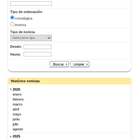
Tipo de ordenación
cronológica
inversa
Tipo de noticia
Desde:
Hasta:
Buscar
Limpiar
Histórico noticias
2026
enero
febrero
marzo
abril
mayo
junio
julio
agosto
2025