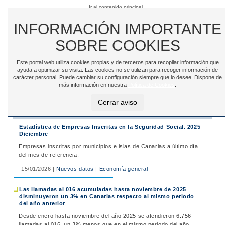
Ir al contenido principal
Sede electrónica
|
Accesibilidad
|
Contacto
INFORMACIÓN IMPORTANTE
SOBRE COOKIES
Este portal web utiliza cookies propias y de terceros para recopilar información que
Toggle
ayuda a optimizar su visita. Las cookies no se utilizan para recoger información de
navigation
carácter personal. Puede cambiar su configuración siempre que lo desee. Dispone de
más información en nuestra
Política de Cookies
.
Está en:
Inicio
>
Noticias
>
Noticias
Cerrar aviso
Noticias
Estadística de Empresas Inscritas en la Seguridad Social. 2025
Diciembre
Empresas inscritas por municipios e islas de Canarias a último día
del mes de referencia.
15/01/2026
|
Nuevos datos
|
Economía general
Las llamadas al 016 acumuladas hasta noviembre de 2025
disminuyeron un 3% en Canarias respecto al mismo periodo
del año anterior
Desde enero hasta noviembre del año 2025 se atendieron 6.756
llamadas al 016, un 3% menos que en el mismo periodo del año