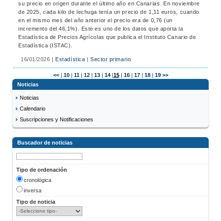
su precio en origen durante el último año en Canarias. En noviembre
de 2025, cada kilo de lechuga tenía un precio de 1,11 euros, cuando
en el mismo mes del año anterior el precio era de 0,76 (un
incremento del 46,1%). Este es uno de los datos que aporta la
Estadística de Precios Agrícolas que publica el Instituto Canario de
Estadística (ISTAC).
16/01/2026
|
Estadística
|
Sector primario
<<
|
10
|
11
|
12
|
13
|
14
|
15
|
16
|
17
|
18
|
19
>>
Noticias
Noticias
Calendario
Suscripciones y Notificaciones
Buscador de noticias
Tipo de ordenación
cronológica
inversa
Tipo de noticia