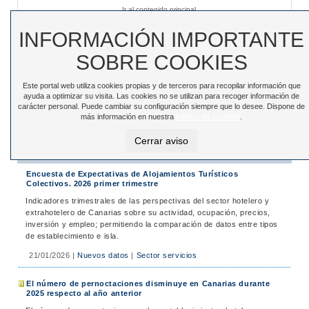
Ir al contenido principal
Sede electrónica
|
Accesibilidad
|
Contacto
INFORMACIÓN IMPORTANTE
SOBRE COOKIES
Este portal web utiliza cookies propias y de terceros para recopilar información que
Toggle
ayuda a optimizar su visita. Las cookies no se utilizan para recoger información de
navigation
carácter personal. Puede cambiar su configuración siempre que lo desee. Dispone de
más información en nuestra
Política de Cookies
.
Está en:
Inicio
>
Noticias
>
Noticias
Cerrar aviso
Noticias
Encuesta de Expectativas de Alojamientos Turísticos
Colectivos. 2026 primer trimestre
Indicadores trimestrales de las perspectivas del sector hotelero y
extrahotelero de Canarias sobre su actividad, ocupación, precios,
inversión y empleo; permitiendo la comparación de datos entre tipos
de establecimiento e isla.
21/01/2026
|
Nuevos datos
|
Sector servicios
El número de pernoctaciones disminuye en Canarias durante
2025 respecto al año anterior