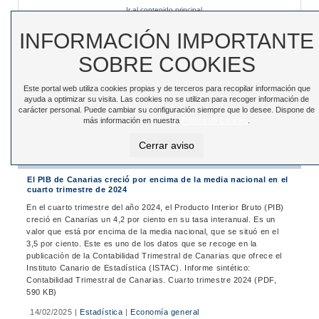
Ir al contenido principal
Sede electrónica
|
Accesibilidad
|
Contacto
INFORMACIÓN IMPORTANTE
SOBRE COOKIES
Este portal web utiliza cookies propias y de terceros para recopilar información que
Toggle
ayuda a optimizar su visita. Las cookies no se utilizan para recoger información de
navigation
carácter personal. Puede cambiar su configuración siempre que lo desee. Dispone de
más información en nuestra
Política de Cookies
.
Está en:
Inicio
>
Noticias
>
Noticias
Cerrar aviso
Noticias
El PIB de Canarias creció por encima de la media nacional en el
cuarto trimestre de 2024
En el cuarto trimestre del año 2024, el Producto Interior Bruto (PIB)
creció en Canarias un 4,2 por ciento en su tasa interanual. Es un
valor que está por encima de la media nacional, que se situó en el
3,5 por ciento. Este es uno de los datos que se recoge en la
publicación de la Contabilidad Trimestral de Canarias que ofrece el
Instituto Canario de Estadística (ISTAC). Informe sintético:
Contabilidad Trimestral de Canarias. Cuarto trimestre 2024 (PDF,
590 KB)
14/02/2025
|
Estadística
|
Economía general