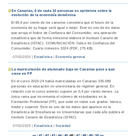
En Canarias, 6 de cada 10 personas es optimista sobre la
evolución de la economía doméstica
El 65,9 por ciento de los canarios considera que el futuro de la
economía de su hogar será igual o mejor. Este es uno de los datos
que arroja el Índice de Confianza del Consumidor, una operación
estadística que de forma trimestral elabora el Instituto Canario de
Estadística (ISTAC). COMUNICACIÓN: Índice de Confianza del
Consumidor. Cuarto trimestre 2024 (PDF, 275 KB)
07/02/2025
|
Estadística
|
Economía general
La matriculación de alumnado baja en Canarias pese a que
crece en FP
En el curso 2023-24 había matriculadas en Canarias 335.080
personas en educación no universitaria de régimen general. En
relación con el curso anterior supone un 0,4 por ciento menos. La
única rama que incrementa el número de estudiantes es la
Formación Profesional (FP), que sube en todos sus grados: básico,
medio y superior. Este es uno de los datos que aparece en la
Estadística de Enseñanzas no Universitarias que cada año publica el
Instituto Canario de Estadística (ISTAC).
07/02/2025
|
Estadística
|
Sociedad
<<
|
41
|
42
|
43
|
44
|
45
|
46
|
47
|
48
|
49
|
50
>>