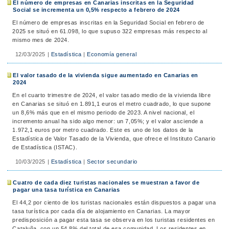
El número de empresas en Canarias inscritas en la Seguridad
Social se incrementa un 0,5% respecto a febrero de 2024
El número de empresas inscritas en la Seguridad Social en febrero de
2025 se situó en 61.098, lo que supuso 322 empresas más respecto al
mismo mes de 2024.
12/03/2025
|
Estadística
|
Economía general
El valor tasado de la vivienda sigue aumentado en Canarias en
2024
En el cuarto trimestre de 2024, el valor tasado medio de la vivienda libre
en Canarias se situó en 1.891,1 euros el metro cuadrado, lo que supone
un 8,6% más que en el mismo periodo de 2023. A nivel nacional, el
incremento anual ha sido algo menor: un 7,05%; y el valor asciende a
1.972,1 euros por metro cuadrado. Este es uno de los datos de la
Estadística de Valor Tasado de la Vivienda, que ofrece el Instituto Canario
de Estadística (ISTAC).
10/03/2025
|
Estadística
|
Sector secundario
Cuatro de cada diez turistas nacionales se muestran a favor de
pagar una tasa turística en Canarias
El 44,2 por ciento de los turistas nacionales están dispuestos a pagar una
tasa turística por cada día de alojamiento en Canarias. La mayor
predisposición a pagar esta tasa se observa en los turistas residentes en
Cataluña, con un 54,8% del total de esa comunidad. Los residentes en