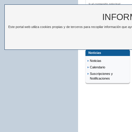
Ir al contenido principal
INFOR
Este portal web utiliza cookies propias y de terceros para recopilar información que 
ESTADÍSTICAS
EL IS
Está en:
Inicio
>
Noticias
Noticias
Noticias
Calendario
Suscripciones y
Notificaciones