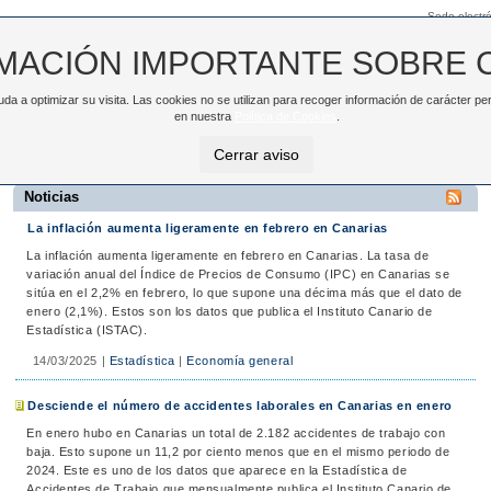
Sede electró
MACIÓN IMPORTANTE SOBRE 
ayuda a optimizar su visita. Las cookies no se utilizan para recoger información de carácter
TAC
NOTICIAS
DATOS ABIERTOS
en nuestra
Política de Cookies
.
>
Noticias
Cerrar aviso
Noticias
La inflación aumenta ligeramente en febrero en Canarias
La inflación aumenta ligeramente en febrero en Canarias. La tasa de
variación anual del Índice de Precios de Consumo (IPC) en Canarias se
sitúa en el 2,2% en febrero, lo que supone una décima más que el dato de
enero (2,1%). Estos son los datos que publica el Instituto Canario de
Estadística (ISTAC).
14/03/2025
|
Estadística
|
Economía general
Desciende el número de accidentes laborales en Canarias en enero
En enero hubo en Canarias un total de 2.182 accidentes de trabajo con
baja. Esto supone un 11,2 por ciento menos que en el mismo periodo de
2024. Este es uno de los datos que aparece en la Estadística de
Accidentes de Trabajo que mensualmente publica el Instituto Canario de