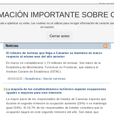
Sede electró
MACIÓN IMPORTANTE SOBRE 
ayuda a optimizar su visita. Las cookies no se utilizan para recoger información de carácter
TAC
NOTICIAS
DATOS ABIERTOS
en nuestra
Política de Cookies
.
>
Noticias
Cerrar aviso
Noticias
El número de turistas que llega a Canarias se mantiene en marzo
respecto al mismo mes del año anterior
En marzo se contabilizaron 1,73 millones de turistas. Son datos de la
Estadística de Movimientos Turísticos en Fronteras, que elabora el
Instituto Canario de Estadística (ISTAC).
05/05/2025
|
Estadística
|
Sector servicios
La mayoría de los establecimientos turísticos esperan ocupaciones
iguales o mayores para este trimestre
La mayor parte de los responsables de hoteles de Canarias esperan que
durante el segundo trimestre la ocupación aumente (26%) o se mantenga
igual (54%). El 19,7% de los responsables de hoteles considera que la
ocupación bajará en este segundo trimestre del año. Son datos que