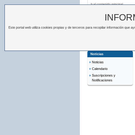
Ir al contenido principal
INFOR
Este portal web utiliza cookies propias y de terceros para recopilar información que 
ESTADÍSTICAS
EL IS
Está en:
Inicio
>
Noticias
Noticias
Noticias
Calendario
Suscripciones y
Notificaciones