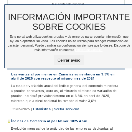
Ir al contenido principal
Sede electrónica
|
Accesibilidad
|
Contacto
INFORMACIÓN IMPORTANTE
SOBRE COOKIES
Este portal web utiliza cookies propias y de terceros para recopilar información que
Toggle
ayuda a optimizar su visita. Las cookies no se utilizan para recoger información de
navigation
carácter personal. Puede cambiar su configuración siempre que lo desee. Dispone de
más información en nuestra
Política de Cookies
.
Está en:
Inicio
>
Noticias
>
Noticias
Cerrar aviso
Noticias
Las ventas al por menor en Canarias aumentaron un 3,3% en
abril de 2025 con respecto al mismo mes de 2024
La tasa de variación anual del índice general del comercio minorista
a precios constantes, esto es, eliminando el efecto de variación de
precios, se situó provisionalmente en el 3,3% en abril de 2025,
mientras que a nivel nacional ha tomado el valor 3,6%.
29/05/2025
|
Estadística
|
Sector servicios
Índices de Comercio al por Menor. 2025 Abril
Evolución mensual de la actividad de las empresas dedicadas al