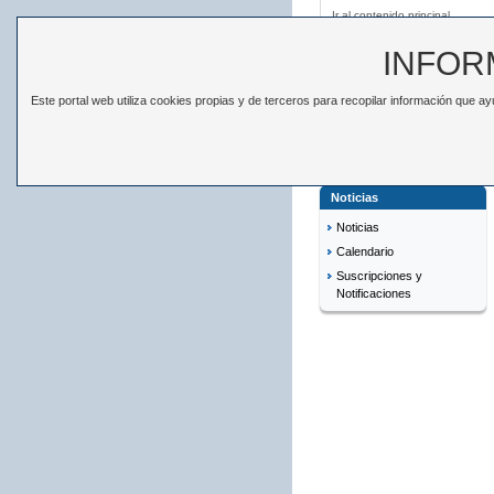
Ir al contenido principal
INFOR
Este portal web utiliza cookies propias y de terceros para recopilar información que 
ESTADÍSTICAS
EL IS
Está en:
Inicio
>
Noticias
Noticias
Noticias
Calendario
Suscripciones y
Notificaciones