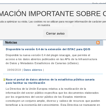
Sede electró
MACIÓN IMPORTANTE SOBRE 
ayuda a optimizar su visita. Las cookies no se utilizan para recoger información de carácter
TAC
NOTICIAS
DATOS ABIERTOS
en nuestra
Política de Cookies
.
>
Noticias
Cerrar aviso
Noticias
Disponible la versión 0.4 de la extensión del ISTAC para QGIS
Disponible la nueva versión 0.4 del plugin istacqgis, que permite el
acceso a los datos abiertos publicados en las APIs de la Infraestructura
de Datos y Metadatos Estadísticos de Canarias (eDatos).
19/06/2019
|
Datos abiertos
|
Nace el portal de datos abiertos de la estadística pública canaria
para facilitar su reutilización
La Directiva de la Unión Europea relativa a la reutilización de la
información del sector público especifica que los documentos elaborados
por los organismos del sector público de los Estados miembros
constituyen un conjunto amplio, diverso y valioso de recursos que pueden
beneficiar a la economía del conocimiento. Esta Directiva se transpone en