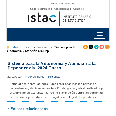
Ir al contenido principal
Sede electrónica
|
Accesibilidad
|
Contacto
Toggle
navigation
Está en:
Inicio
>
Noticias
>
Sistema para la
Autonomía y Atención a la Dep...
Sistema para la Autonomía y Atención a la
Dependencia. 2024 Enero
22/02/2024
|
Nuevos datos
|
Sociedad
Estadísticas sobre las solicitudes realizadas por las personas
dependientes, dictámenes en función del grado y nivel realizados por
el Gobierno de Canarias, así como información sobre las personas
beneficiarias y prestaciones acogidas a la Ley de Dependencia.
Enlaces relacionados