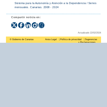
Sistema para la Autonomía y Atención a la Dependencia / Series
mensuales. Canarias. 2008 - 2024
Compartir noticia en:
Actualizado 22/02/2024
© Gobierno de Canarias
Aviso Legal
|
Política de privacidad
|
Sugerencias
y Reclamaciones