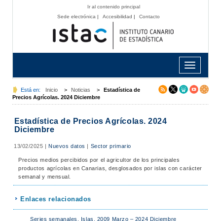
Ir al contenido principal
Sede electrónica
|
Accesibilidad
|
Contacto
Toggle
navigation
Está en:
Inicio
>
Noticias
>
Estadística de
Precios Agrícolas. 2024 Diciembre
Estadística de Precios Agrícolas. 2024
Diciembre
13/02/2025
|
Nuevos datos
|
Sector primario
Precios medios percibidos por el agricultor de los principales
productos agrícolas en Canarias, desglosados por islas con carácter
semanal y mensual.
Enlaces relacionados
Series semanales. Islas. 2009 Marzo – 2024 Diciembre