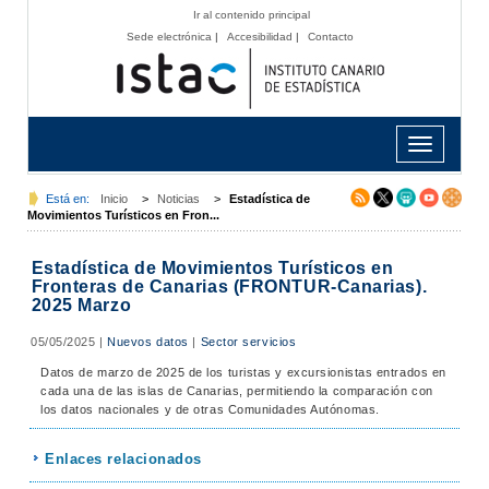
Ir al contenido principal
Sede electrónica
|
Accesibilidad
|
Contacto
Toggle
navigation
Está en:
Inicio
>
Noticias
>
Estadística de
Movimientos Turísticos en Fron...
Estadística de Movimientos Turísticos en
Fronteras de Canarias (FRONTUR-Canarias).
2025 Marzo
05/05/2025
|
Nuevos datos
|
Sector servicios
Datos de marzo de 2025 de los turistas y excursionistas entrados en
cada una de las islas de Canarias, permitiendo la comparación con
los datos nacionales y de otras Comunidades Autónomas.
Enlaces relacionados