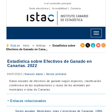
Ir al contenido principal
Sede electrónica
|
Accesibilidad
|
Contacto
Toggle
navigation
Está en:
Inicio
>
Noticias
>
Estadística sobre
Efectivos de Ganado en Cana...
Estadística sobre Efectivos de Ganado en
Canarias. 2022
04/07/2023
|
Nuevos datos
|
Sector primario
Datos anuales de efectivos de ganado según especies, clasificación
zootécnica de las explotaciones y razas de los animales por
municipios e islas de Canarias.
Enlaces relacionados
Series anuales. Municipios, islas y provincias de Canarias. 1998-