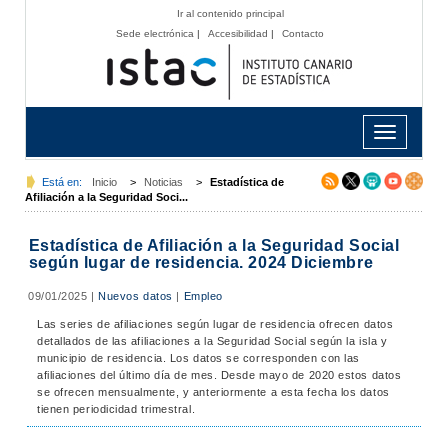
Ir al contenido principal
Sede electrónica
|
Accesibilidad
|
Contacto
Toggle
navigation
Está en:
Inicio
>
Noticias
>
Estadística de
Afiliación a la Seguridad Soci...
Estadística de Afiliación a la Seguridad Social
según lugar de residencia. 2024 Diciembre
09/01/2025
|
Nuevos datos
|
Empleo
Las series de afiliaciones según lugar de residencia ofrecen datos
detallados de las afiliaciones a la Seguridad Social según la isla y
municipio de residencia. Los datos se corresponden con las
afiliaciones del último día de mes. Desde mayo de 2020 estos datos
se ofrecen mensualmente, y anteriormente a esta fecha los datos
tienen periodicidad trimestral.