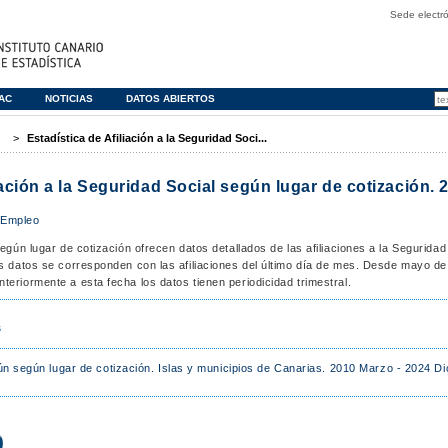
Sede electró
TAC
NOTICIAS
DATOS ABIERTOS
>
Estadística de Afiliación a la Seguridad Soci...
iación a la Seguridad Social según lugar de cotización.
|
Empleo
según lugar de cotización ofrecen datos detallados de las afiliaciones a la Seguridad 
os datos se corresponden con las afiliaciones del último día de mes. Desde mayo d
eriormente a esta fecha los datos tienen periodicidad trimestral.
s
n según lugar de cotización. Islas y municipios de Canarias. 2010 Marzo - 2024 D