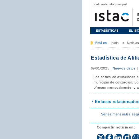
Ir al contenido principal
ESTADÍSTICAS
EL IS
Está en:
Inicio
>
Noticias
Estadística de Afil
09/01/2025
|
Nuevos datos
Las series de afiliaciones 
municipio de cotización. L
ofrecen mensualmente, y ant
Enlaces relacionado
Series mensuales segú
Compartir noticia en: