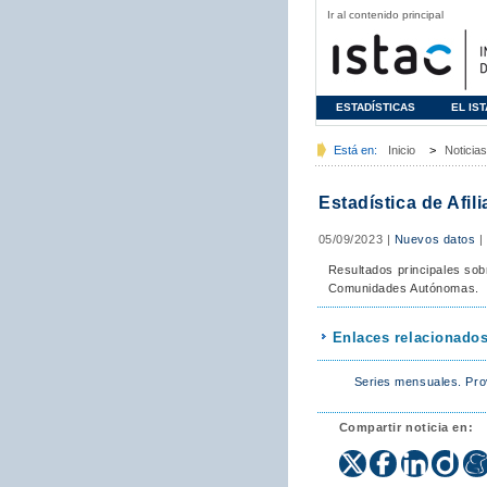
Ir al contenido principal
ESTADÍSTICAS
EL IS
Está en:
Inicio
>
Noticias
Estadística de Afil
05/09/2023
|
Nuevos datos
Resultados principales sobr
Comunidades Autónomas.
Enlaces relacionado
Series mensuales. Pro
Compartir noticia en: