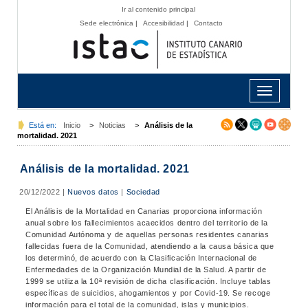
Ir al contenido principal
Sede electrónica
|
Accesibilidad
|
Contacto
Toggle
navigation
Está en:
Inicio
>
Noticias
>
Análisis de la
mortalidad. 2021
Análisis de la mortalidad. 2021
20/12/2022
|
Nuevos datos
|
Sociedad
El Análisis de la Mortalidad en Canarias proporciona información
anual sobre los fallecimientos acaecidos dentro del territorio de la
Comunidad Autónoma y de aquellas personas residentes canarias
fallecidas fuera de la Comunidad, atendiendo a la causa básica que
los determinó, de acuerdo con la Clasificación Internacional de
Enfermedades de la Organización Mundial de la Salud. A partir de
1999 se utiliza la 10ª revisión de dicha clasificación. Incluye tablas
específicas de suicidios, ahogamientos y por Covid-19. Se recoge
información para el total de la comunidad, islas y municipios.