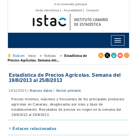
Ir al contenido principal
Sede electrónica
|
Accesibilidad
|
Contacto
Toggle
navigation
Está en:
Inicio
>
Noticias
>
Estadística de
Precios Agrícolas. Semana del...
Estadística de Precios Agrícolas. Semana del
19/8/2013 al 25/8/2013
14/11/2013
|
Nuevos datos
|
Sector primario
Precios mínimos, máximos y frecuentes de los principales productos
agrícolas en Canarias, desglosados por islas y tipos de
establecimiento. Resultados de precios en origen en la semana del
19/8/2013 al 25/8/2013.
Enlaces relacionados