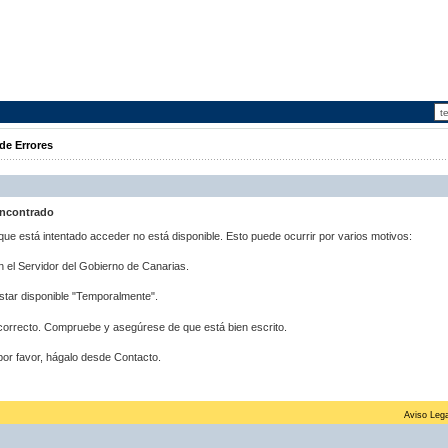
de Errores
Encontrado
ue está intentado acceder no está disponible. Esto puede ocurrir por varios motivos:
 el Servidor del Gobierno de Canarias.
tar disponible "Temporalmente".
correcto. Compruebe y asegúrese de que está bien escrito.
por favor, hágalo desde Contacto.
Aviso Lega