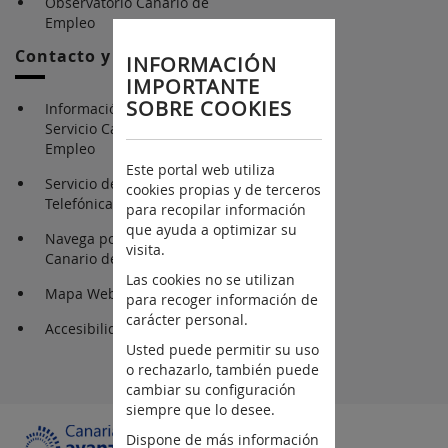
Observatorio Canario de
Empleo
Contacto y Ayuda
INFORMACIÓN
IMPORTANTE
SOBRE COOKIES
Información y Contacto
Servicio Canario de
Empleo
Este portal web utiliza
Servicio de Atención
cookies propias y de terceros
Telefónica 012
para recopilar información
que ayuda a optimizar su
Navega por el Servicio
visita.
Canario de Empleo
Las cookies no se utilizan
Mapa Web
para recoger información de
carácter personal.
Accesibilidad
Usted puede permitir su uso
o rechazarlo, también puede
cambiar su configuración
siempre que lo desee.
Dispone de más información