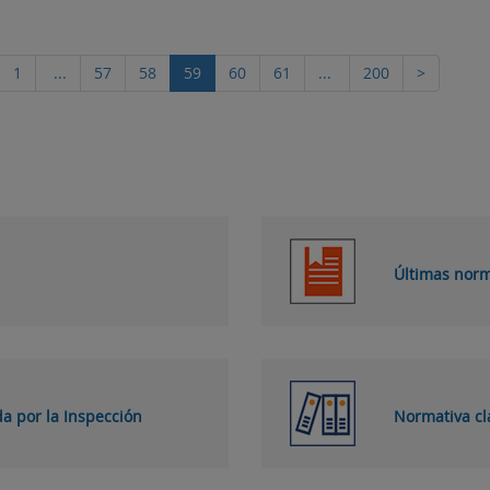
1
...
57
58
59
60
61
...
200
>
Últimas norm
da por la Inspección
Normativa cl