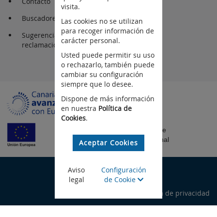
Contacto
visita.
Buscadores
Las cookies no se utilizan
para recoger información de
Sugerencia y
carácter personal.
reclamaciones
Usted puede permitir su uso
o rechazarlo, también puede
cambiar su configuración
siempre que lo desee.
Dispone de más información
en nuestra
Política de
Cookies
.
Fondo Europeo de
Desarrollo Regional
Aceptar Cookies
©Gobierno de Canarias
Aviso
Configuración
legal
de Cookie
Aviso legal
Política de privacidad