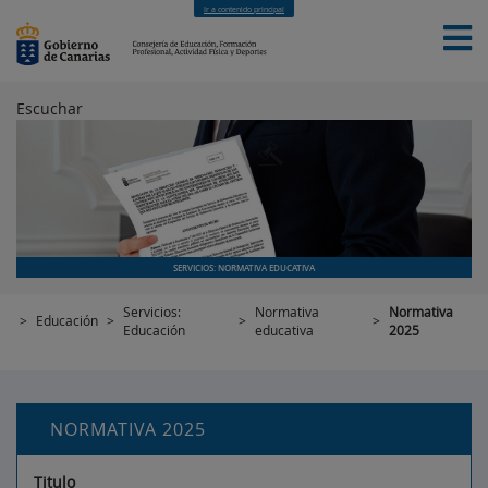
Ir a contenido principal
Escuchar
INICIO
EDUCACIÓN
FORMACIÓN PROFESIONAL
CUALIFICACIONES PROFESIONALES
DEPORTES
CONTACTO
[INTRANET]
SERVICIOS: NORMATIVA EDUCATIVA
Servicios:
Normativa
Normativa
>
Educación
>
>
>
Educación
educativa
2025
NORMATIVA 2025
Titulo