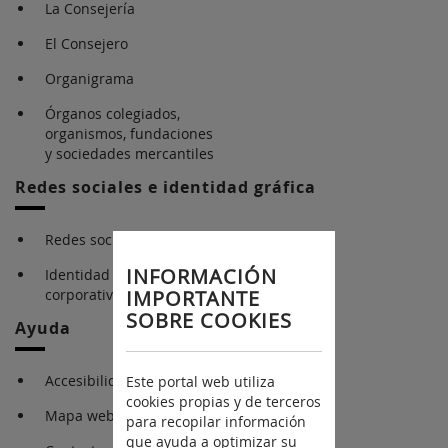
La Consejería
El Consejero
Organigrama
Órganos colegiados,
organismos, fundaciones
y sociedades mercantiles
Redes sociales e identidad gráfica
Redes sociales
INFORMACIÓN
Identidad gráfica
IMPORTANTE
corporativa
SOBRE COOKIES
Ayuda
Accesibilidad
Este portal web utiliza
cookies propias y de terceros
Mapa web
para recopilar información
que ayuda a optimizar su