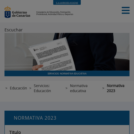
Ir a contenido principal
Escuchar
INICIO
EDUCACIÓN
FORMACIÓN PROFESIONAL
CUALIFICACIONES PROFESIONALES
DEPORTES
CONTACTO
[INTRANET]
SERVICIOS: NORMATIVA EDUCATIVA
Servicios:
Normativa
Normativa
>
Educación
>
>
>
Educación
educativa
2023
NORMATIVA 2023
Titulo