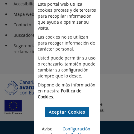
Accesibilidad
Este portal web utiliza
cookies propias y de terceros
Mapa web
para recopilar información
que ayuda a optimizar su
Contacto
visita.
Buscadores
Las cookies no se utilizan
para recoger información de
Sugerencia y
carácter personal.
reclamaciones
Usted puede permitir su uso
o rechazarlo, también puede
cambiar su configuración
siempre que lo desee.
Dispone de más información
en nuestra
Política de
Cookies
.
Fondo Europeo de
Desarrollo Regional
Aceptar Cookies
©Gobierno de Canarias
Aviso
Configuración