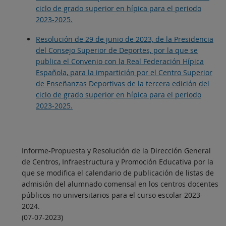
ciclo de grado superior en hípica para el periodo
2023-2025.
Resolución de 29 de junio de 2023, de la Presidencia
del Consejo Superior de Deportes, por la que se
publica el Convenio con la Real Federación Hípica
Española, para la impartición por el Centro Superior
de Enseñanzas Deportivas de la tercera edición del
ciclo de grado superior en hípica para el periodo
2023-2025.
Informe-Propuesta y Resolución de la Dirección General
de Centros, Infraestructura y Promoción Educativa por la
que se modifica el calendario de publicación de listas de
admisión del alumnado comensal en los centros docentes
públicos no universitarios para el curso escolar 2023-
2024.
(07-07-2023)