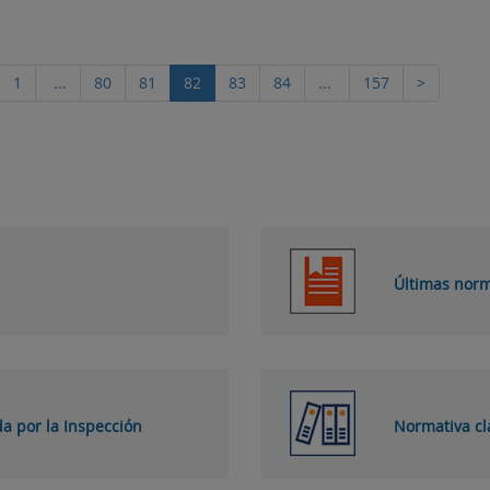
1
...
80
81
82
83
84
...
157
>
Últimas norm
da por la Inspección
Normativa cl