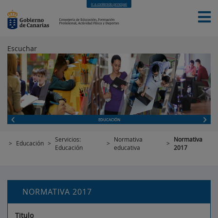
Ir a contenido principal
Escuchar
INICIO
EDUCACIÓN
FORMACIÓN PROFESIONAL
CUALIFICACIONES PROFESIONALES
DEPORTES
CONTACTO
[INTRANET]
EDUCACIÓN
Servicios:
Normativa
Normativa
>
Educación
>
>
>
Educación
educativa
2017
NORMATIVA 2017
Titulo