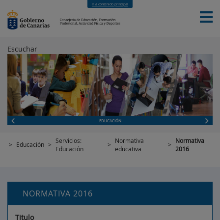
Ir a contenido principal
Escuchar
INICIO
EDUCACIÓN
FORMACIÓN PROFESIONAL
CUALIFICACIONES PROFESIONALES
DEPORTES
CONTACTO
[INTRANET]
EDUCACIÓN
Servicios:
Normativa
Normativa
>
Educación
>
>
>
Educación
educativa
2016
NORMATIVA 2016
Titulo