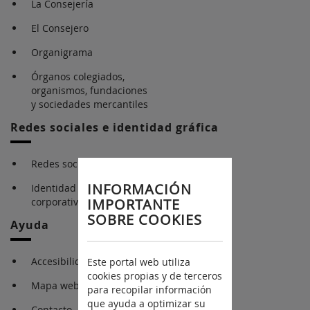
La Consejería
El Consejero
Organigrama
Órganos colegiados,
organismos, fundaciones
y sociedades mercantiles
Redes sociales e identidad gráfica
Redes sociales
INFORMACIÓN
Identidad gráfica
corporativa
IMPORTANTE
SOBRE COOKIES
Ayuda
Accesibilidad
Este portal web utiliza
cookies propias y de terceros
Mapa web
para recopilar información
que ayuda a optimizar su
Contacto