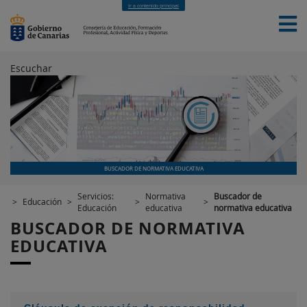
Ir a contenido principal
Escuchar
INICIO
EDUCACIÓN
FORMACIÓN PROFESIONAL
CUALIFICACIONES PROFESIONALES
DEPORTES
CONTACTO
[INTRANET]
BUSCADOR DE NORMATIVA EDUCATIVA
Servicios:
Normativa
Buscador de
>
Educación
>
>
>
Educación
educativa
normativa educativa
BUSCADOR DE NORMATIVA
EDUCATIVA