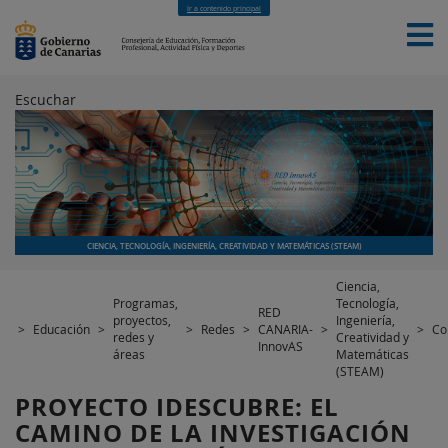
Ir a contenido principal
Escuchar
INICIO
EDUCACIÓN
FORMACIÓN PROFESIONAL
CUALIFICACIONES PROFESIONALES
DEPORTES
CONTACTO
[INTRANET]
CIENCIA, TECNOLOGÍA, INGENIERÍA, CREATIVIDAD Y MATEMÁTICAS (STEAM)
Ciencia,
Programas,
Tecnología,
RED
proyectos,
Ingeniería,
>
Educación
>
>
Redes
>
CANARIA-
>
>
Co
redes y
Creatividad y
InnovAS
áreas
Matemáticas
(STEAM)
PROYECTO IDESCUBRE: EL
CAMINO DE LA INVESTIGACIÓN