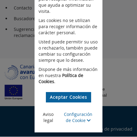
que ayuda a optimizar su
Contacto
visita.
Buscadores
Las cookies no se utilizan
para recoger información de
Sugerencia y
carácter personal.
reclamaciones
Usted puede permitir su uso
o rechazarlo, también puede
cambiar su configuración
siempre que lo desee.
Dispone de más información
en nuestra
Política de
Cookies
.
Fondo Europeo de
Desarrollo Regional
Aceptar Cookies
©Gobierno de Canarias
Aviso
Configuración
legal
de Cookie
Aviso legal
Política de privacidad