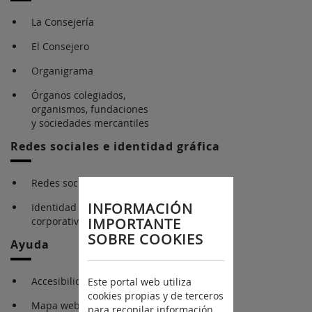
La Consejería
El Consejero
Organigrama
Órganos colegiados,
organismos, fundaciones
y sociedades mercantiles
Redes sociales e identidad gráfica
Redes sociales
INFORMACIÓN
Identidad gráfica
corporativa
IMPORTANTE
SOBRE COOKIES
Ayuda
Accesibilidad
Este portal web utiliza
cookies propias y de terceros
Mapa web
para recopilar información