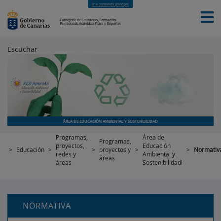
Ir a contenido principal
Escuchar
INICIO
EDUCACIÓN
FORMACIÓN PROFESIONAL
CUALIFICACIONES PROFESIONALES
DEPORTES
CONTACTO
[INTRANET]
ÁREA DE EDUCACIÓN AMBIENTAL Y SOSTENIBILIDAD
Programas,
Área de
Programas,
proyectos,
Educación
>
Educación
>
>
proyectos y
>
>
Normativ
redes y
Ambiental y
áreas
áreas
Sostenibilidadl
NORMATIVA