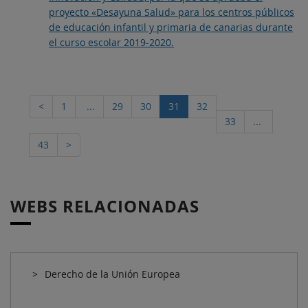
proyecto «Desayuna Salud» para los centros públicos
de educación infantil y primaria de canarias durante
el curso escolar 2019-2020.
<
1
...
29
30
31
32
33
...
43
>
WEBS RELACIONADAS
Derecho de la Unión Europea