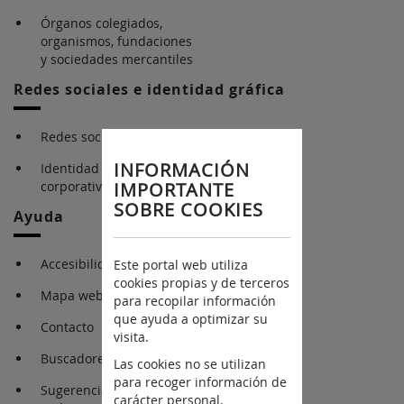
Órganos colegiados,
organismos, fundaciones
y sociedades mercantiles
Redes sociales e identidad gráfica
Redes sociales
INFORMACIÓN
Identidad gráfica
corporativa
IMPORTANTE
SOBRE COOKIES
Ayuda
Accesibilidad
Este portal web utiliza
cookies propias y de terceros
Mapa web
para recopilar información
que ayuda a optimizar su
Contacto
visita.
Buscadores
Las cookies no se utilizan
para recoger información de
Sugerencia y
carácter personal.