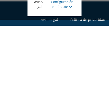
Aviso
Configuración
legal
de Cookie
©Gobierno de Canarias
Aviso legal
Política de privacidad