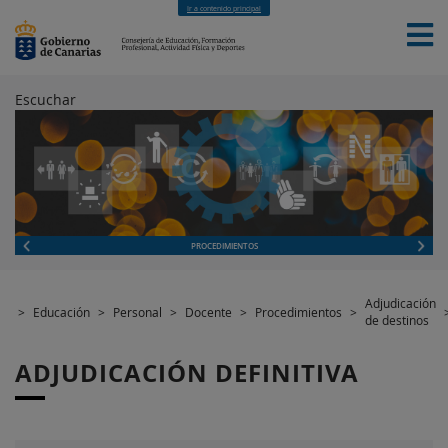
Ir a contenido principal
Escuchar
INICIO
EDUCACIÓN
FORMACIÓN PROFESIONAL
CUALIFICACIONES PROFESIONALES
DEPORTES
CONTACTO
[INTRANET]
PROCEDIMIENTOS
Adjudicación
>
Educación
>
Personal
>
Docente
>
Procedimientos
>
de destinos
ADJUDICACIÓN DEFINITIVA