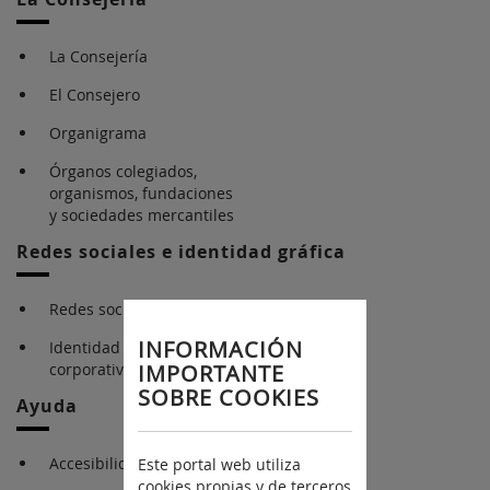
La Consejería
El Consejero
Organigrama
Órganos colegiados,
organismos, fundaciones
y sociedades mercantiles
Redes sociales e identidad gráfica
Redes sociales
INFORMACIÓN
Identidad gráfica
corporativa
IMPORTANTE
SOBRE COOKIES
Ayuda
Accesibilidad
Este portal web utiliza
cookies propias y de terceros