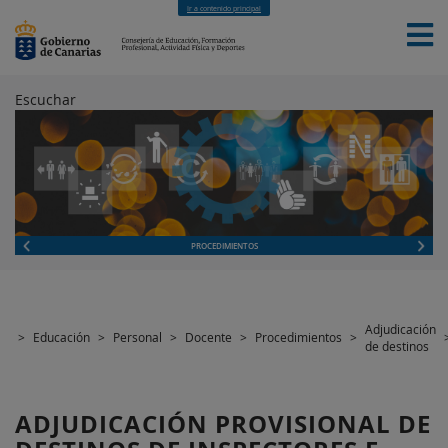
Ir a contenido principal
Escuchar
INICIO
EDUCACIÓN
FORMACIÓN PROFESIONAL
CUALIFICACIONES PROFESIONALES
DEPORTES
CONTACTO
[INTRANET]
PROCEDIMIENTOS
Adjudicación
>
Educación
>
Personal
>
Docente
>
Procedimientos
>
de destinos
ADJUDICACIÓN PROVISIONAL DE