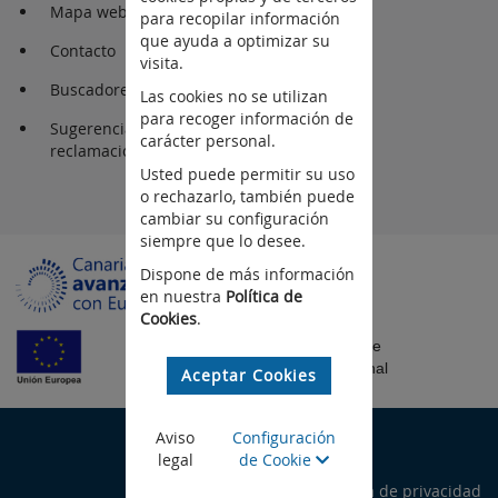
Mapa web
para recopilar información
que ayuda a optimizar su
Contacto
visita.
Buscadores
Las cookies no se utilizan
para recoger información de
Sugerencia y
carácter personal.
reclamaciones
Usted puede permitir su uso
o rechazarlo, también puede
cambiar su configuración
siempre que lo desee.
Dispone de más información
en nuestra
Política de
Cookies
.
Fondo Europeo de
Desarrollo Regional
Aceptar Cookies
©Gobierno de Canarias
Aviso
Configuración
legal
de Cookie
Aviso legal
Política de privacidad