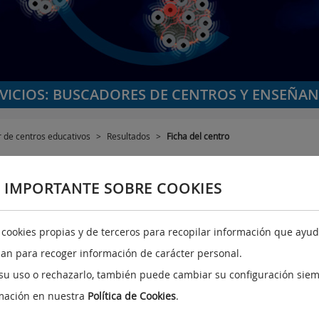
VICIOS: BUSCADORES DE CENTROS Y ENSEÑA
 de centros educativos
>
Resultados
>
Ficha del centro
 IMPORTANTE SOBRE COOKIES
a cookies propias y de terceros para recopilar información que ayuda
izan para recoger información de carácter personal.
su uso o rechazarlo, también puede cambiar su configuración siem
mación en nuestra
Política de Cookies
.