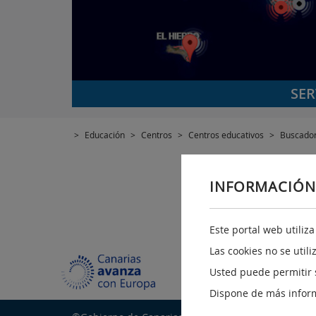
SER
>
Educación
>
Centros
>
Centros educativos
>
Buscador
INFORMACIÓN
Este portal web utiliz
Las cookies no se util
Usted puede permitir 
Dispone de más infor