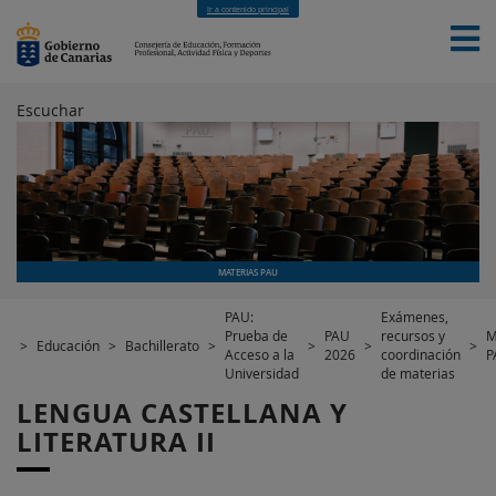
Ir a contenido principal
Escuchar
INICIO
EDUCACIÓN
FORMACIÓN PROFESIONAL
CUALIFICACIONES PROFESIONALES
DEPORTES
CONTACTO
[INTRANET]
MATERIAS PAU
PAU:
Exámenes,
Prueba de
PAU
recursos y
M
>
Educación
>
Bachillerato
>
>
>
>
Acceso a la
2026
coordinación
P
Universidad
de materias
LENGUA CASTELLANA Y
LITERATURA II