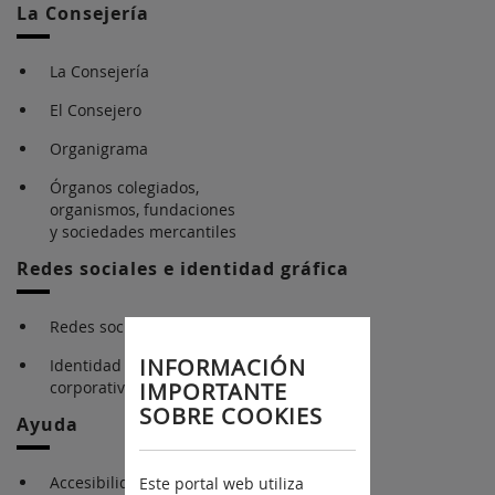
La Consejería
La Consejería
El Consejero
Organigrama
Órganos colegiados,
organismos, fundaciones
y sociedades mercantiles
Redes sociales e identidad gráfica
Redes sociales
INFORMACIÓN
Identidad gráfica
corporativa
IMPORTANTE
SOBRE COOKIES
Ayuda
Accesibilidad
Este portal web utiliza