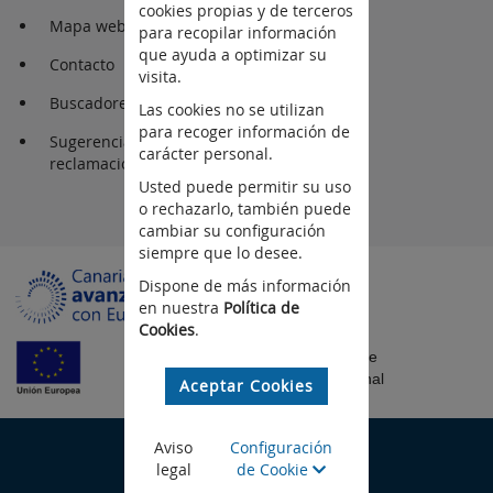
cookies propias y de terceros
Mapa web
para recopilar información
que ayuda a optimizar su
Contacto
visita.
Buscadores
Las cookies no se utilizan
para recoger información de
Sugerencia y
carácter personal.
reclamaciones
Usted puede permitir su uso
o rechazarlo, también puede
cambiar su configuración
siempre que lo desee.
Dispone de más información
en nuestra
Política de
Cookies
.
Fondo Europeo de
Desarrollo Regional
Aceptar Cookies
©Gobierno de Canarias
Aviso
Configuración
legal
de Cookie