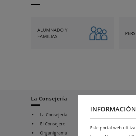
ALUMNADO Y
PER
FAMILIAS
La Consejería
INFORMACIÓN
La Consejería
El Consejero
Este portal web utiliz
Organigrama