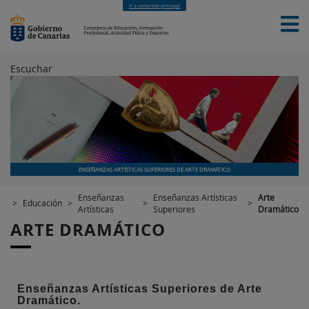
Ir a contenido principal
Escuchar
INICIO
EDUCACIÓN
FORMACIÓN PROFESIONAL
CUALIFICACIONES PROFESIONALES
DEPORTES
CONTACTO
[INTRANET]
ENSEÑANZAS ARTÍSTICAS SUPERIORES DE ARTE DRAMÁTICO
Enseñanzas
Enseñanzas Artísticas
Arte
>
Educación
>
>
>
Artísticas
Superiores
Dramático
ARTE DRAMÁTICO
Enseñanzas Artísticas Superiores de Arte
Dramático.