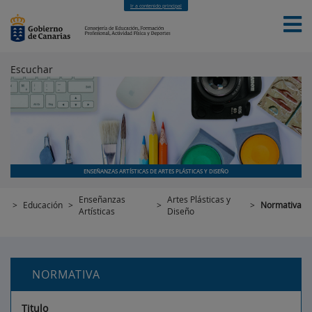
Ir a contenido principal
Escuchar
INICIO
EDUCACIÓN
FORMACIÓN PROFESIONAL
CUALIFICACIONES PROFESIONALES
DEPORTES
CONTACTO
[INTRANET]
ENSEÑANZAS ARTÍSTICAS DE ARTES PLÁSTICAS Y DISEÑO
Enseñanzas
Artes Plásticas y
>
Educación
>
>
>
Normativa
Artísticas
Diseño
NORMATIVA
Titulo