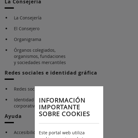
La Consejería
La Consejería
El Consejero
Organigrama
Órganos colegiados,
organismos, fundaciones
y sociedades mercantiles
Redes sociales e identidad gráfica
Redes sociales
INFORMACIÓN
Identidad gráfica
corporativa
IMPORTANTE
SOBRE COOKIES
Ayuda
Accesibilidad
Este portal web utiliza