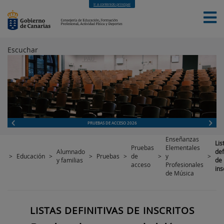
Ir a contenido principal
Escuchar
INICIO
EDUCACIÓN
FORMACIÓN PROFESIONAL
CUALIFICACIONES PROFESIONALES
DEPORTES
CONTACTO
[INTRANET]
PRUEBAS DE ACCESO 2026
Enseñanzas
Lis
Pruebas
Elementales
Alumnado
def
>
Educación
>
>
Pruebas
>
de
>
y
>
y familias
de
acceso
Profesionales
ins
de Música
LISTAS DEFINITIVAS DE INSCRITOS