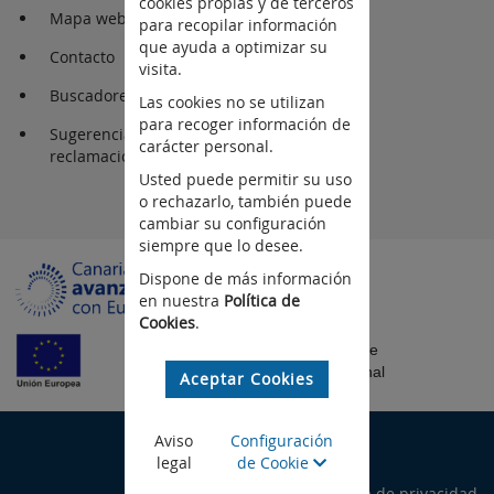
cookies propias y de terceros
Mapa web
para recopilar información
que ayuda a optimizar su
Contacto
visita.
Buscadores
Las cookies no se utilizan
para recoger información de
Sugerencia y
carácter personal.
reclamaciones
Usted puede permitir su uso
o rechazarlo, también puede
cambiar su configuración
siempre que lo desee.
Dispone de más información
en nuestra
Política de
Cookies
.
Fondo Europeo de
Desarrollo Regional
Aceptar Cookies
©Gobierno de Canarias
Aviso
Configuración
legal
de Cookie
Aviso legal
Política de privacidad