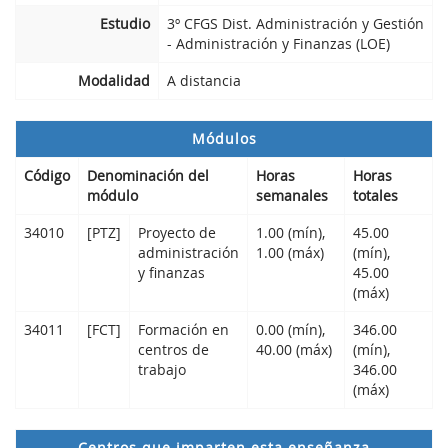
Estudio
3º CFGS Dist. Administración y Gestión
- Administración y Finanzas (LOE)
Modalidad
A distancia
Módulos
Código
Denominación del
Horas
Horas
módulo
semanales
totales
34010
[PTZ]
Proyecto de
1.00 (mín),
45.00
administración
1.00 (máx)
(mín),
y finanzas
45.00
(máx)
34011
[FCT]
Formación en
0.00 (mín),
346.00
centros de
40.00 (máx)
(mín),
trabajo
346.00
(máx)
Centros que imparten esta enseñanza