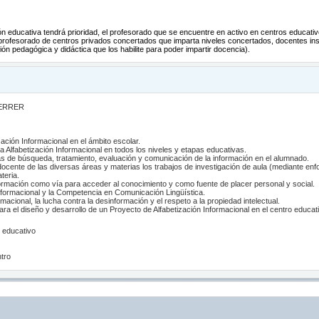
ón educativa tendrá prioridad, el profesorado que se encuentre en activo en centros educati
profesorado de centros privados concertados que imparta niveles concertados, docentes insc
ón pedagógica y didáctica que los habilite para poder impartir docencia).
FERRER
ación Informacional en el ámbito escolar.
a Alfabetización Informacional en todos los niveles y etapas educativas.
zas de búsqueda, tratamiento, evaluación y comunicación de la información en el alumnado.
a docente de las diversas áreas y materias los trabajos de investigación de aula (mediante 
teria.
nformación como vía para acceder al conocimiento y como fuente de placer personal y social.
 Informacional y la Competencia en Comunicación Lingüística.
macional, la lucha contra la desinformación y el respeto a la propiedad intelectual.
a el diseño y desarrollo de un Proyecto de Alfabetización Informacional en el centro educat
o educativo
ntro