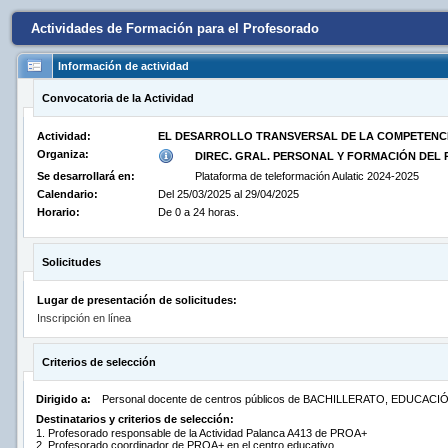
Actividades de Formación para el Profesorado
Información de actividad
Convocatoria de la Actividad
Actividad:
EL DESARROLLO TRANSVERSAL DE LA COMPETENCI
Organiza:
DIREC. GRAL. PERSONAL Y FORMACIÓN DE
Se desarrollará en:
Plataforma de teleformación Aulatic 2024-2025
Calendario:
Del 25/03/2025 al 29/04/2025
Horario:
De 0 a 24 horas.
Solicitudes
Lugar de presentación de solicitudes:
Inscripción en línea
Criterios de selección
Dirigido a:
Personal docente de centros públicos de BACHILLERATO, EDU
Destinatarios y criterios de selección:
1. Profesorado responsable de la Actividad Palanca A413 de PROA+
2. Profesorado coordinador de PROA+ en el centro educativo