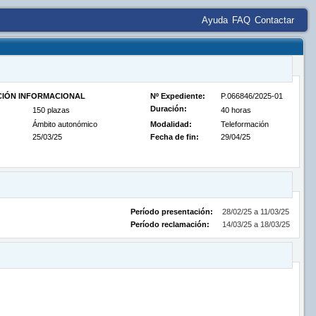
Ayuda
FAQ
Contactar
CIÓN INFORMACIONAL
Nº Expediente:
P.066846/2025-01
Duración:
150 plazas
40 horas
Ámbito autonómico
Modalidad:
Teleformación
25/03/25
Fecha de fin:
29/04/25
Período presentación:
28/02/25 a 11/03/25
Período reclamación:
14/03/25 a 18/03/25