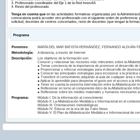
3. Profesorado coordinador del Eje 1 de la Red InnovAS
4. Resto del profesorado
Tenga en cuenta que
en las actividades formativas organizadas por la Administraci
convocatoria podrá acceder otro profesorado con el siguiente orden de preferencia: 
solicitud, docentes de centros concertados, resto de docentes (que tengan la formaci
Programa
Ponentes:
MARÍA DEL MAR BATISTA HERNÁNDEZ, FERNANDO ALDUÁN 
Metodología:
A distancia, a través de Internet
Descripción:
Los objetivos de la formación son:
Conocer y relacionar las nociones más relevantes sobre la Alfabetiz
● Tomar conciencia de la importancia de promover el desarrollo de l
● Proporcionar y reforzar estrategias para el desarrollo de destre
● Conocer las principales estrategias para incorporar a la práctic
● Transferir el conocimiento adquirido al aula de cualquier área o ma
● Aplicar lo aprendido para despertar el gusto por el acceso a la i
● Tener en cuenta la estrecha interrelación entre la Alfabetización
● Reflexionar en torno al componente ético de la Alfabetización Infor
● Reflexionar sobre los medios materiales y humanos necesarios par
Programa:
Módulo I: De la información al conocimiento
Módulo II: La Alfabetización Mediática e Informacional en el context
Módulo III: Orientaciones metodológicas
Módulo IV: Educar en la era de las Fake News
Módulo V: El Plan de Alfabetización Mediática e Informacional de ce