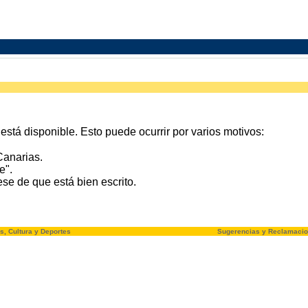
stá disponible. Esto puede ocurrir por varios motivos:
Canarias.
e".
e de que está bien escrito.
s, Cultura y Deportes
Sugerencias y Reclamaci