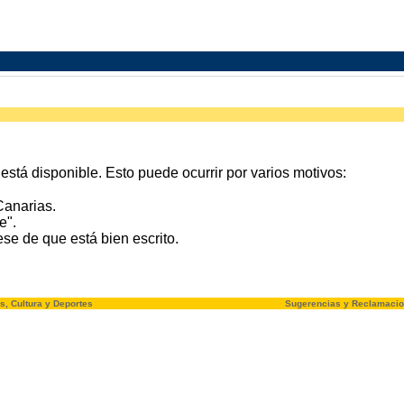
stá disponible. Esto puede ocurrir por varios motivos:
Canarias.
e".
e de que está bien escrito.
s, Cultura y Deportes
Sugerencias y Reclamaci