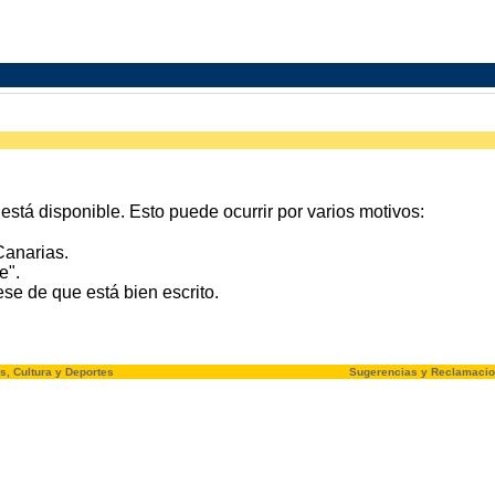
stá disponible. Esto puede ocurrir por varios motivos:
Canarias.
e".
e de que está bien escrito.
s, Cultura y Deportes
Sugerencias y Reclamaci