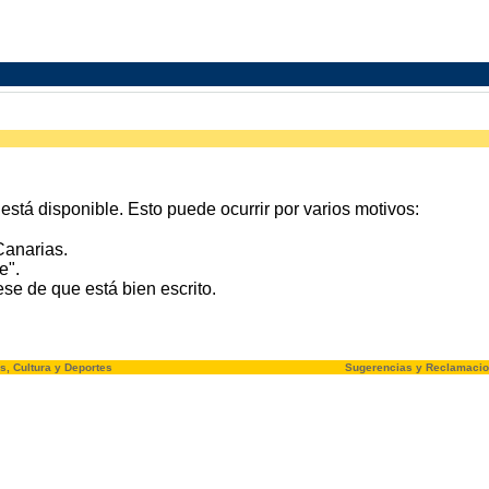
stá disponible. Esto puede ocurrir por varios motivos:
Canarias.
e".
e de que está bien escrito.
s, Cultura y Deportes
Sugerencias y Reclamaci