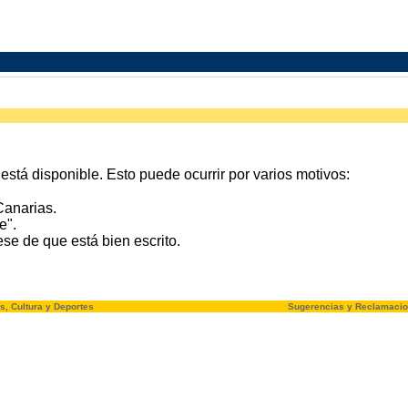
stá disponible. Esto puede ocurrir por varios motivos:
Canarias.
e".
e de que está bien escrito.
s, Cultura y Deportes
Sugerencias y Reclamaci