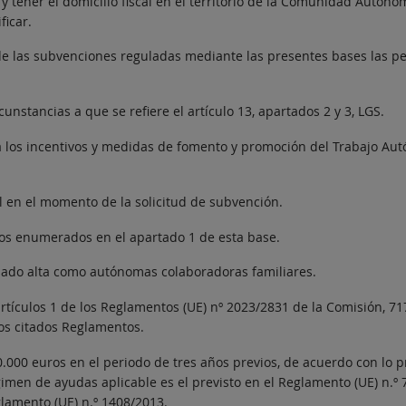
 y tener el domicilio fiscal en el territorio de la Comunidad Autó
ficar.
de las subvenciones reguladas mediante las presentes bases las p
nstancias a que se refiere el artículo 13, apartados 2 y 3, LGS.
los incentivos y medidas de fomento y promoción del Trabajo Autón
l en el momento de la solicitud de subvención.
os enumerados en el apartado 1 de esta base.
sado alta como autónomas colaboradoras familiares.
artículos 1 de los Reglamentos (UE) nº 2023/2831 de la Comisión, 71
os citados Reglamentos.
00 euros en el periodo de tres años previos, de acuerdo con lo pre
égimen de ayudas aplicable es el previsto en el Reglamento (UE) n.
glamento (UE) n.º 1408/2013.