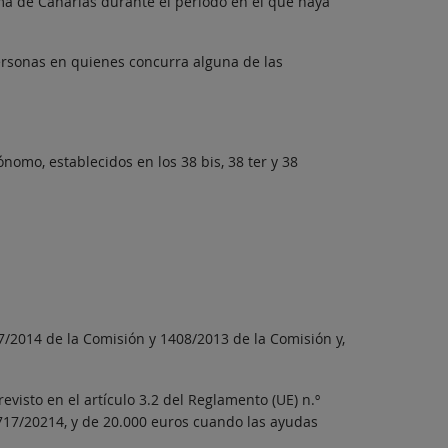
noma de Canarias durante el periodo en el que haya
ersonas en quienes concurra alguna de las
omo, establecidos en los 38 bis, 38 ter y 38
7/2014 de la Comisión y 1408/2013 de la Comisión y,
visto en el artículo 3.2 del Reglamento (UE) n.º
º 717/20214, y de 20.000 euros cuando las ayudas