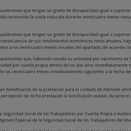
autónomas que tengan un grado de discapacidad igual o superior al
ido reconocida la cuota reducida durante veinticuatro meses natur
autónomas que tengan un grado de discapacidad igual o superior al
 consecuencia de sus rendimientos económicos netos anuales, haya
tos a los veinticuatro meses iniciales del apartado, de acuerdo con 
 autónomas que, habiendo cesado su actividad por nacimiento de hi
tividad por cuenta propia dentro de los dos años inmediatamente si
nte los veinticuatro meses inmediatamente siguientes a la fecha de
n beneficiarios de la prestación para el cuidado de menores afec
percepción de dicha prestación la bonificación estatal, durante e
 la Seguridad Social de los Trabajadores por Cuenta Propia o Autó
égimen Especial de la Seguridad Social de los Trabajadores del Mar,