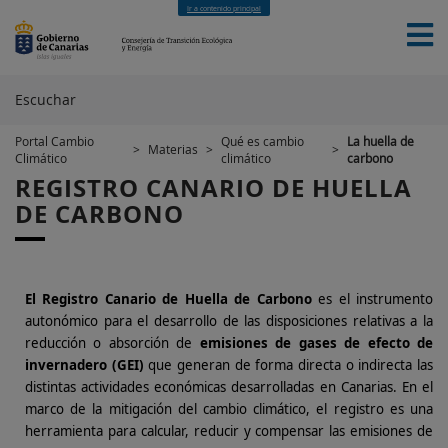
Ir a contenido principal
Escuchar
Portal Cambio
Qué es cambio
La huella de
>
Materias
>
>
Climático
climático
carbono
INICIO
SERVICIOS
MATERIAS
FINANCIACIÓN
REGISTRO CANARIO DE HUELLA
EUROPEA
NOTICIAS
NOVEDADES
CONTACTO
DE CARBONO
El Registro Canario de Huella de Carbono
es el instrumento
autonómico para el desarrollo de las disposiciones relativas a la
reducción o absorción de
emisiones de gases de efecto de
invernadero (GEI)
que generan de forma directa o indirecta las
distintas actividades económicas desarrolladas en Canarias. En el
marco de la mitigación del cambio climático, el registro es una
herramienta para calcular, reducir y compensar las emisiones de