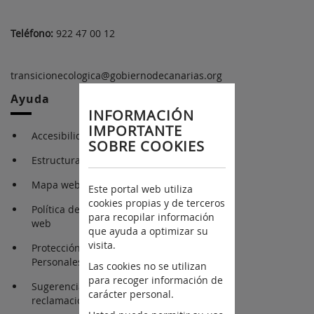
Teléfono:
922 47 00 12
transicionecologica@gobiernodecanarias.org
Ayuda
INFORMACIÓN
IMPORTANTE
Accesibilidad
SOBRE COOKIES
Estructura Orgánica
Mapa web
Este portal web utiliza
cookies propias y de terceros
Política de cookies en la
para recopilar información
web
que ayuda a optimizar su
visita.
Protección de Datos
Personales
Las cookies no se utilizan
para recoger información de
Sugerencias y
carácter personal.
reclamaciones